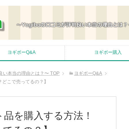
ヨギボーQ&A
ヨギボー購入
が評判良い本当の理由とは？〜
TOP
ヨギボーQ&A
？どこで売ってるの？】
ト品を購入する方法！