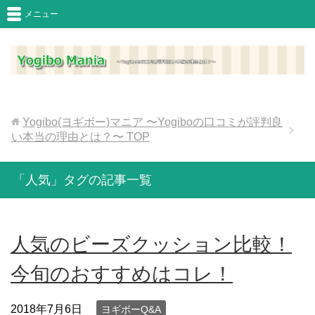
メニュー
Yogibo(ヨギボー)マニア 〜Yogiboの口コミが評判良
い本当の理由とは？〜
TOP
「人気」タグの記事一覧
人気のビーズクッション比較！
今旬のおすすめはコレ！
2018年7月6日
ヨギボーQ&A